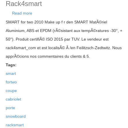
Rack4smart
Read more
about Smart Fortwo 450 451 453 Coupe Cabriolet
Porte Velo Ski Snowboard Rack4smart
SMART for two 2010 Make up f r den SMART MatÃ©riel
Aluminium, ABS et EPDM (rÃ©sistant aux tempÃ©ratures -30°, +
50°). Produit certifiÃ© ISO 2015 par TUV. Le vendeur est
rack4smart_com et est localisÃ© Ã /en Feilitzsch-Zedtwitz. Nous
apprÃ©cions nos commentaires du clients & 5.
Tags:
smart
fortwo
coupe
cabriolet
porte
snowboard
racksmart