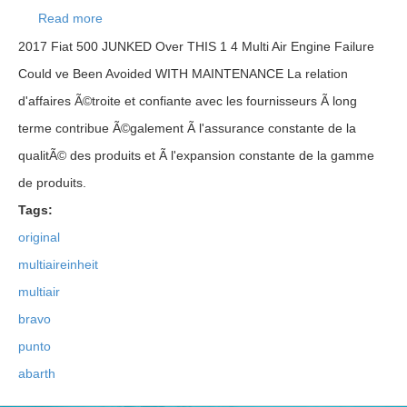
Read more
about Original Fiat Multiaireinheit Multiair Bravo
Punto 500 Abarth 1.4 46342822
2017 Fiat 500 JUNKED Over THIS 1 4 Multi Air Engine Failure
Could ve Been Avoided WITH MAINTENANCE La relation
d'affaires Ã©troite et confiante avec les fournisseurs Ã long
terme contribue Ã©galement Ã l'assurance constante de la
qualitÃ© des produits et Ã l'expansion constante de la gamme
de produits.
Tags:
original
multiaireinheit
multiair
bravo
punto
abarth